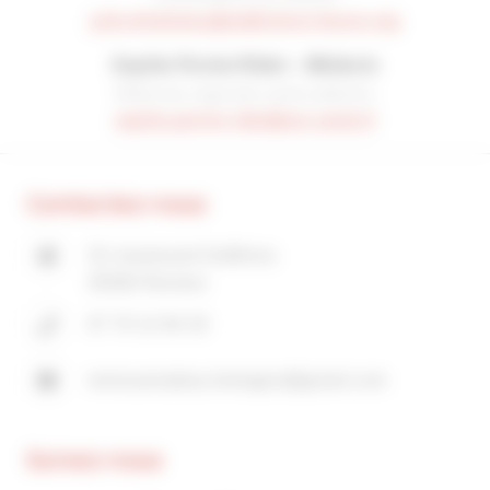
julie.tehahetua@addictions-france.org
Sophie Perrier-Ridet – Médecin
Référente régionale santé-addiction
sophie.perrier-ridet@ars.sante.fr
Contactez-nous
33, boulevard Solférino
35000 Rennes
07 70 12 84 20
moissanstabac.bretagne@gmail.com
Suivez-nous