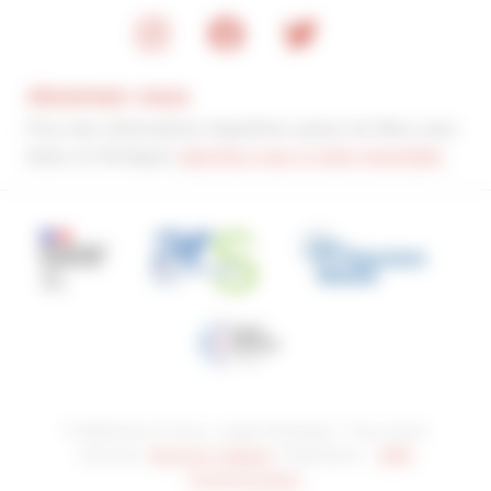
Abonnez-vous
Pour des informations régulières autour du Mois sans
tabac en Bretagne
abonnez-vous à notre newsletter
.
© Addictions France, région Bretagne. Tous droits
réservés.
Mentions légales
. Réalisation :
SDM
Communication