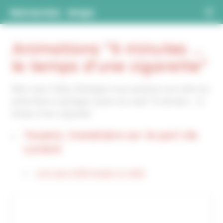
Cookies management panel
#MoisSansTabac
Bretagne
Animations "6 minutes ...
le temps d'une cigarette"
Mois sans Tabac Bretagne vous propose une série de
petits films à partager autour du sujet "6 minutes... le
temps d'une cigarette"
Youenn, transitaire sur le port de
Lorient
Lien pour télécharger la vidéo