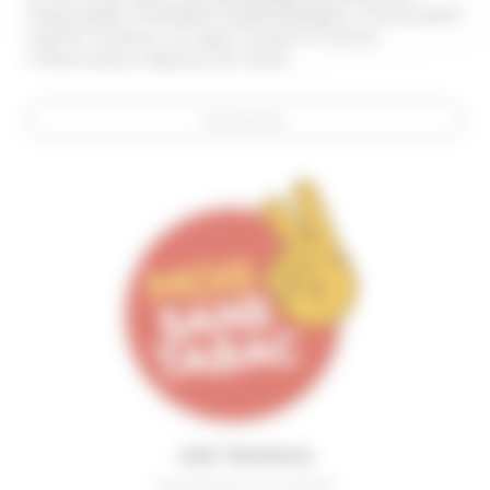
Tabacologie, Promotion Santé Bretagne, l’Association
Liberté Couleurs, la Ligue Contre le Cancer,
l'Observatoire régional de Santé.
En savoir plus
Julie Tehahetua
Coordinatrice du collectif